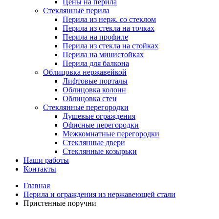
Цены на перила
Стеклянные перила
Перила из нерж. со стеклом
Перила из стекла на точках
Перила на профиле
Перила из стекла на стойках
Перила на министойках
Перила для балкона
Облицовка нержавейкой
Лифтовые порталы
Облицовка колонн
Облицовка стен
Стеклянные перегородки
Душевые ограждения
Офисные перегородки
Межкомнатные перегородки
Стеклянные двери
Стеклянные козырьки
Наши работы
Контакты
Breadcrumbs
Главная
Перила и ограждения из нержавеющей стали
Пристенные поручни