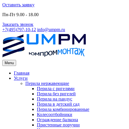
Skip
Оставить заявку
to
Пн-Пт 9.00 - 18.00
content
Заказать звонок
+7(495)797-10-12
info@umpm.ru
Menu
Primary
Главная
Услуги
Menu
Перила нержавеющие
Перила с ригелями
Перила без ригелей
Перила на пандус
Перила в детский сад
Перила комбинированные
Колесоотбойники
Ограждение балкона
Пристенные поручни