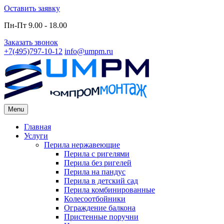
Skip
Оставить заявку
to
Пн-Пт 9.00 - 18.00
content
Заказать звонок
+7(495)797-10-12
info@umpm.ru
Menu
Primary
Главная
Услуги
Menu
Перила нержавеющие
Перила с ригелями
Перила без ригелей
Перила на пандус
Перила в детский сад
Перила комбинированные
Колесоотбойники
Ограждение балкона
Пристенные поручни