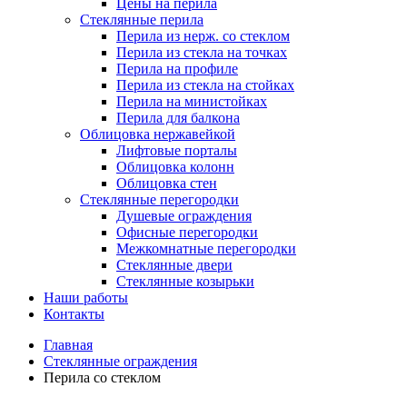
Цены на перила
Стеклянные перила
Перила из нерж. со стеклом
Перила из стекла на точках
Перила на профиле
Перила из стекла на стойках
Перила на министойках
Перила для балкона
Облицовка нержавейкой
Лифтовые порталы
Облицовка колонн
Облицовка стен
Стеклянные перегородки
Душевые ограждения
Офисные перегородки
Межкомнатные перегородки
Стеклянные двери
Стеклянные козырьки
Наши работы
Контакты
Breadcrumbs
Главная
Стеклянные ограждения
Перила со стеклом