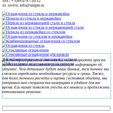
Тел.: +7(495)797-10-12
эл. почта: info@umpm.ru
Subsidiary
Для быстрого расчета стоимости вашего проекта просим
Sidebar
предоставить максимально развернутую информацию об
объекте. Чем детальнее будут ваши данные, тем точнее мы
сможем определить необходимые ресурсы и сроки. Также,
для более точного расчета и оценки состояния объекта, мы
отправим вам специалиста-замерщика в удобное для вас
время. Его визит поможет учесть все нюансы и предложить
оптимальное решение.