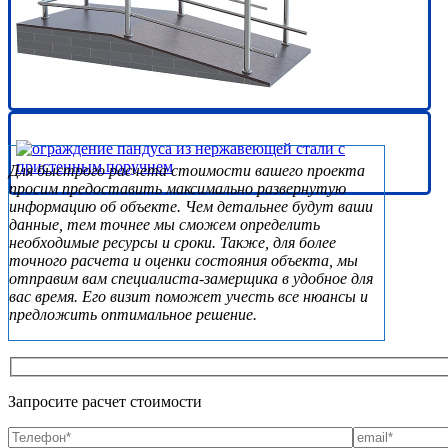
Subsidiary
Для быстрого расчета стоимости вашего проекта
Sidebar
просим предоставить максимально развернутую
информацию об объекте. Чем детальнее будут ваши
данные, тем точнее мы сможем определить
необходимые ресурсы и сроки. Также, для более
точного расчета и оценки состояния объекта, мы
отправим вам специалиста-замерщика в удобное для
вас время. Его визит поможет учесть все нюансы и
предложить оптимальное решение.
Запросите расчет стоимости