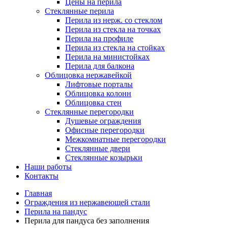
Цены на перила
Стеклянные перила
Перила из нерж. со стеклом
Перила из стекла на точках
Перила на профиле
Перила из стекла на стойках
Перила на министойках
Перила для балкона
Облицовка нержавейкой
Лифтовые порталы
Облицовка колонн
Облицовка стен
Стеклянные перегородки
Душевые ограждения
Офисные перегородки
Межкомнатные перегородки
Стеклянные двери
Стеклянные козырьки
Наши работы
Контакты
Breadcrumbs
Главная
Ограждения из нержавеющей стали
Перила на пандус
Перила для пандуса без заполнения