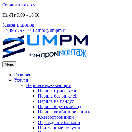
Skip
Оставить заявку
to
Пн-Пт 9.00 - 18.00
content
Заказать звонок
+7(495)797-10-12
info@umpm.ru
Menu
Primary
Главная
Услуги
Menu
Перила нержавеющие
Перила с ригелями
Перила без ригелей
Перила на пандус
Перила в детский сад
Перила комбинированные
Колесоотбойники
Ограждение балкона
Пристенные поручни