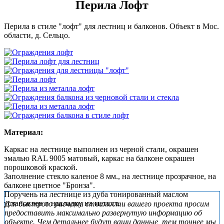
Перила Лофт
Перила в стиле "лофт" для лестниц и балконов. Объект в Мос.
области, д. Сельцо.
Материал:
Каркас на лестнице выполнен из черной стали, окрашен
эмалью RAL 9005 матовый, каркас на балконе окрашен
порошковой краской.
Заполнение стекло каленое 8 мм., на лестнице прозрачное, на
балконе цветное "Бронза".
Поручень на лестнице из дуба тонированный маслом
Subsidiary
установлен в накладку на металл.
Для быстрого расчета стоимости вашего проекта просим
Sidebar
предоставить максимально развернутую информацию об
объекте. Чем детальнее будут ваши данные, тем точнее мы