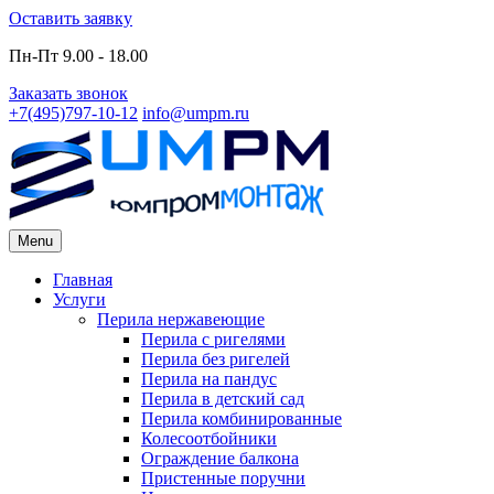
Skip
Оставить заявку
to
Пн-Пт 9.00 - 18.00
content
Заказать звонок
+7(495)797-10-12
info@umpm.ru
Menu
Primary
Главная
Услуги
Menu
Перила нержавеющие
Перила с ригелями
Перила без ригелей
Перила на пандус
Перила в детский сад
Перила комбинированные
Колесоотбойники
Ограждение балкона
Пристенные поручни