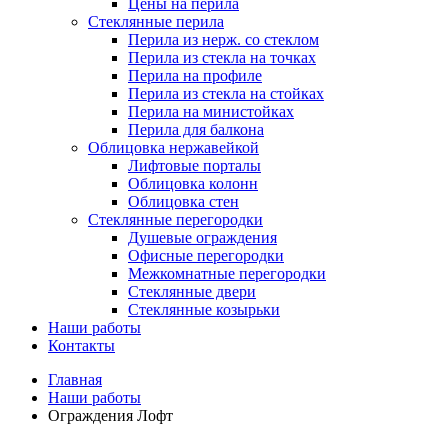
Цены на перила
Стеклянные перила
Перила из нерж. со стеклом
Перила из стекла на точках
Перила на профиле
Перила из стекла на стойках
Перила на министойках
Перила для балкона
Облицовка нержавейкой
Лифтовые порталы
Облицовка колонн
Облицовка стен
Стеклянные перегородки
Душевые ограждения
Офисные перегородки
Межкомнатные перегородки
Стеклянные двери
Стеклянные козырьки
Наши работы
Контакты
Breadcrumbs
Главная
Наши работы
Ограждения Лофт