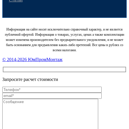
Информация на сайте носит исключительно справочный характер, и не является
публичной офертой. Информация о товарах, услугах, ценах а также комплектации
может изменена производителем без предварительного уведомления, и не может
быть основанием для предъявления каких-либо претензий. Все цены в рублях со
всеми налогами.
Footer
© 2014-2026 ЮмПромМонтаж
Content
Запросите расчет стоимости