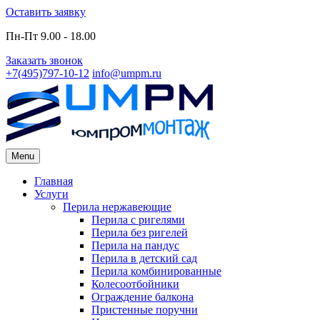
Skip
Оставить заявку
to
Пн-Пт 9.00 - 18.00
content
Заказать звонок
+7(495)797-10-12
info@umpm.ru
Menu
Primary
Главная
Услуги
Menu
Перила нержавеющие
Перила с ригелями
Перила без ригелей
Перила на пандус
Перила в детский сад
Перила комбинированные
Колесоотбойники
Ограждение балкона
Пристенные поручни