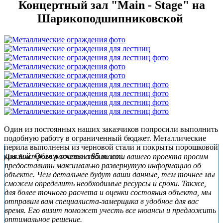
Концертный зал "Main - Stage" на
Шарикоподшипниковской
Один из постоянных наших заказчиков попросили выполнить
подобную работу в ограниченный бюджет. Металлические
перила выполнены из черновой стали и покрыты порошковой
Subsidiary
краской. Объем составил 95 м. пог.
Для быстрого расчета стоимости вашего проекта просим
Sidebar
предоставить максимально развернутую информацию об
объекте. Чем детальнее будут ваши данные, тем точнее мы
сможем определить необходимые ресурсы и сроки. Также,
для более точного расчета и оценки состояния объекта, мы
отправим вам специалиста-замерщика в удобное для вас
время. Его визит поможет учесть все нюансы и предложить
оптимальное решение.