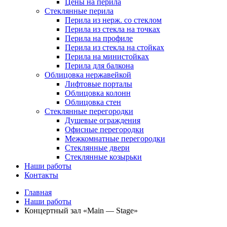
Цены на перила
Стеклянные перила
Перила из нерж. со стеклом
Перила из стекла на точках
Перила на профиле
Перила из стекла на стойках
Перила на министойках
Перила для балкона
Облицовка нержавейкой
Лифтовые порталы
Облицовка колонн
Облицовка стен
Стеклянные перегородки
Душевые ограждения
Офисные перегородки
Межкомнатные перегородки
Стеклянные двери
Стеклянные козырьки
Наши работы
Контакты
Breadcrumbs
Главная
Наши работы
Концертный зал «Main — Stage»