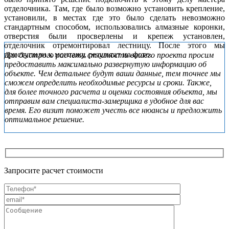
отделочника. Там, где было возможно установить крепление,
установили, в местах где это было сделать невозможно
стандартным способом, использовались алмазные коронки,
отверстия были просверлены и крепеж установлен,
отделочник отремонтировал лестницу. После этого мы
Subsidiary
приступили к монтажу, результат на фото.
Для быстрого расчета стоимости вашего проекта просим
Sidebar
предоставить максимально развернутую информацию об
объекте. Чем детальнее будут ваши данные, тем точнее мы
сможем определить необходимые ресурсы и сроки. Также,
для более точного расчета и оценки состояния объекта, мы
отправим вам специалиста-замерщика в удобное для вас
время. Его визит поможет учесть все нюансы и предложить
оптимальное решение.
Запросите расчет стоимости