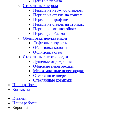
Цены на перила
Стеклянные перила
Перила из нерж. со стеклом
Перила из стекла на точках
Перила на профиле
Перила из стекла на стойках
Перила на министойках
Перила для балкона
Облицовка нержавейкой
Лифтовые порталы
Облицовка колонн
Облицовка стен
Стеклянные перегородки
Душевые ограждения
Офисные перегородки
Межкомнатные перегородки
Стеклянные двери
Стеклянные козырьки
Наши работы
Контакты
Breadcrumbs
Главная
Наши работы
Европа 2