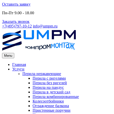
Skip
Оставить заявку
to
Пн-Пт 9.00 - 18.00
content
Заказать звонок
+7(495)797-10-12
info@umpm.ru
Menu
Primary
Главная
Услуги
Menu
Перила нержавеющие
Перила с ригелями
Перила без ригелей
Перила на пандус
Перила в детский сад
Перила комбинированные
Колесоотбойники
Ограждение балкона
Пристенные поручни